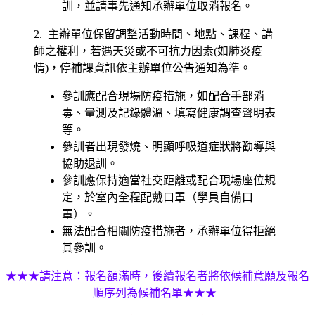
訓，並請事先通知承辦單位取消報名。
2. 主辦單位保留調整活動時間、地點、課程、講
師之權利，若遇天災或不可抗力因素(如肺炎疫
情)，停補課資訊依主辦單位公告通知為準。
參訓應配合現場防疫措施，如配合手部消
毒、量測及記錄體溫、填寫健康調查聲明表
等。
參訓者出現發燒、明顯呼吸道症狀將勸導與
協助退訓。
參訓應保持適當社交距離或配合現場座位規
定，於室內全程配戴口罩（學員自備口
罩）。
無法配合相關防疫措施者，承辦單位得拒絕
其參訓。
★★★請注意：報名額滿時，後續報名者將依候補意願及報名
順序列為候補名單★★★