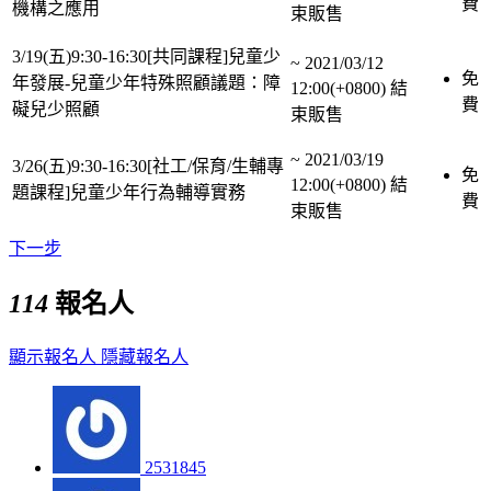
費
機構之應用
束販售
3/19(五)9:30-16:30[共同課程]兒童少
~
2021/03/12
免
年發展-兒童少年特殊照顧議題：障
12:00(+0800)
結
費
礙兒少照顧
束販售
~
2021/03/19
3/26(五)9:30-16:30[社工/保育/生輔專
免
12:00(+0800)
結
題課程]兒童少年行為輔導實務
費
束販售
下一步
114
報名人
顯示報名人
隱藏報名人
2531845