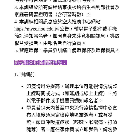
時數不符合規定，無法取得參訓時數。
3. 本訓練於所有課程結束後核給衛生福利部社會及
家庭署研習證明書（含研習時數）。
4. 本訓練相關訊息會於空大推廣中心網站
https://myec.nou.edu.tw公告，輔以電子郵件或手機
簡訊通知報名者，如因自身未注意相關訊息，導致
權益受損者，由報名者自行負責。
5. 響應環保，學員參訓請自備環保杯及環保餐具。
新冠肺炎疫情相關措施：
1. 開訓前
如疫情風險提高，辦理單位可能視情況調整
上課時間或方式（如延期或線上上課），將
以電子郵件或手機簡訊通知報名者。
學員若14天內曾至中央流行疫情指揮中心宣
布入境後須居家檢疫地區旅遊者，或有發
燒、嚴重呼吸道症狀（咳嗽、喉嚨痛、打噴
嚏等）者，應在家休養或立即就醫，請勿參