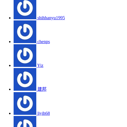
shihhanyu1995
chenps
Yiz
建邦
liyih68