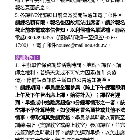
補上者不另行通知。報名缺滿額狀況，可查看線上
報名頁面訊息。
5. 各課程於開課3日前會寄發開課通知電子郵件。
訓練名額有限，報名後因故無法出席者，請於報名
截止前來電或來信告知，以利候補名單遞補。
聯絡
電話0800-899-355（服務時間週一至週五9:00～
17:00），電子郵件noueec@mail.nou.edu.tw。
參訓須知：
1. 主辦單位保留調整活動時間、地點、課程、講
師之權利，若遇天災或不可抗力因素(如肺炎疫
情)，停補課資訊依主辦單位公告通知為準。
2.
訓練期間，學員應全程參與（跨上下午課程即須
上午及下午皆出席上課，始得計入）；課程有遲
到、早退或中途離席超過20分鐘等情形之一者，該
堂課不予計算時數。如發現有冒名頂替或其他不法
情事，得取消其受訓資格。
學員參與時數以實際至
訓練場所（實體教室或線上教室）參加課程，並完
成簽到退之時數計算
。
請避免遲到早退，以免出席