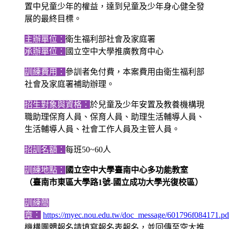
置中兒童少年的權益，達到兒童及少年身心健全發
展的最終目標。
主辦單位：
衛生福利部社會及家庭署
承辦單位：
國立空中大學推廣教育中心
訓練費用：
參訓者免付費，本案費用由衛生福利部
社會及家庭署補助辦理。
招生對象與資格：
於兒童及少年安置及教養機構現
職助理保育人員、保育人員、助理生活輔導人員、
生活輔導人員、社會工作人員及主管人員。
招訓名額：
每班50~60人
訓練地點：
國立空中大學臺南中心多功能教室
（臺南市東區大學路1號-國立成功大學光復校區）
訓練簡
章：
https://myec.nou.edu.tw/doc_message/601796f084171.pd
機構團體報名請填寫報名表報名，並回傳至空大推