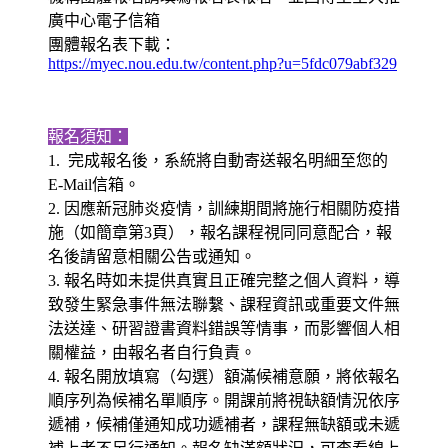
廣中心電子信箱
團體報名表下載：
https://myec.nou.edu.tw/content.php?u=5fdc079abf329
報名須知：
1. 完成報名後，系統將自動寄送報名明細至您的
E-Mail信箱。
2. 因應新冠肺炎疫情，訓練期間將施行相關防疫措
施（如簡章第3頁），報名課程視同同意配合，報
名後請留意相關公告或通知。
3. 報名時如未提供真實且正確完整之個人資料，導
致發生緊急事件無法聯繫、課程資訊或重要文件無
法送達、研習證書資料錯誤等情事，而影響個人相
關權益，由報名者自行負責。
4. 報名開放填寫（勾選）額滿候補意願，將依報名
順序列為候補名單順序。開課前將視缺額情況依序
遞補，候補僅通知成功遞補者，課程無缺額或未遞