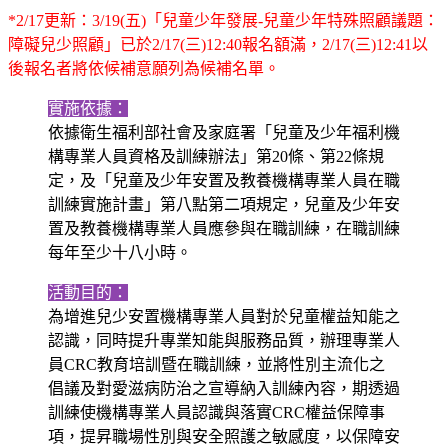
*2/17更新：3/19(五)「兒童少年發展-兒童少年特殊照顧議題：
障礙兒少照顧」已於2/17(三)12:40報名額滿，2/17(三)12:41以
後報名者將依候補意願列為候補名單。
實施依據：
依據衛生福利部社會及家庭署「兒童及少年福利機
構專業人員資格及訓練辦法」第20條、第22條規
定，及「兒童及少年安置及教養機構專業人員在職
訓練實施計畫」第八點第二項規定，兒童及少年安
置及教養機構專業人員應參與在職訓練，在職訓練
每年至少十八小時。
活動目的：
為增進兒少安置機構專業人員對於兒童權益知能之
認識，同時提升專業知能與服務品質，辦理專業人
員CRC教育培訓暨在職訓練，並將性別主流化之
倡議及對愛滋病防治之宣導納入訓練內容，期透過
訓練使機構專業人員認識與落實CRC權益保障事
項，提昇職場性別與安全照護之敏感度，以保障安