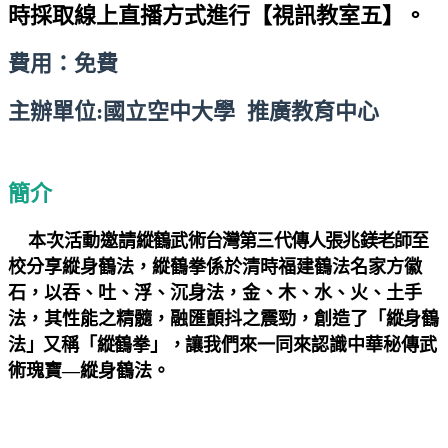
時採取線上直播方式進行【視訊教室五】。
費用：免費
主辦單位:國立空中大學 推廣教育中心
簡介
本次活動邀請
縱鶴武術台灣第三代傳人張兆鎂
老師
至
校分享縱身鶴法，
縱鶴拳係於清時福建鶴法名家方徽
石，以吞、吐、浮、沉身法，金、木、水、火、土手
法，其性能之精髓，融匯顫抖之震勁，創造了
「縱身鶴
法」又稱「縱鶴拳」，
讓我們來一同來認識中華秘傳武
術瑰寶—縱身鶴法。