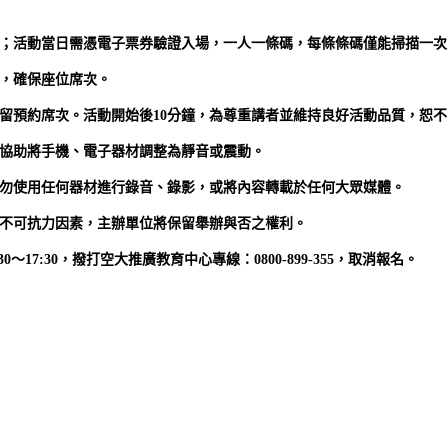
l信箱；活動當日需憑電子票券驗證入場，一人一條碼，每條條碼僅能掃描一
座，確保座位席次。
不保留預約席次。活動開始後10分鐘，為尊重講者並維持良好活動品質，恕
請協助將手機、電子器材調整為靜音或震動。
請勿使用任何器材進行錄音、錄影，或將內容轉載於任何大眾媒體。
或不可抗力因素，主辦單位將保留舉辦與否之權利。
17:30，撥打空大推廣教育中心專線：0800-899-355，取消報名。