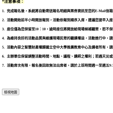
*注意事項：
1. 完成報名後，系統將自動寄送報名明細與票券資訊至您的E-Mai
2. 活動開始前半小時開放報到，活動依報到順序入席，建議您提早入
3. 座位僅為您保留至10：10，逾時座位將開放給現場候補聽眾，恕
4. 為維持良好的活動品質與維護現場民眾的聽講權益，活動進行中，
5. 活動內容之智慧財產權歸國立空中大學推廣教育中心及講者所有，
6. 主辦單位保留調整活動時間、地點、議程、講師之權利；若遇天災
7. 活動席次有限，報名後因故無法出席者，請於上班時間週一至週五9:30～
檢視地圖